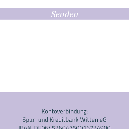
Senden
Kontoverbindung:
Spar- und Kreditbank Witten eG
IBAN: DE06452604750016724900