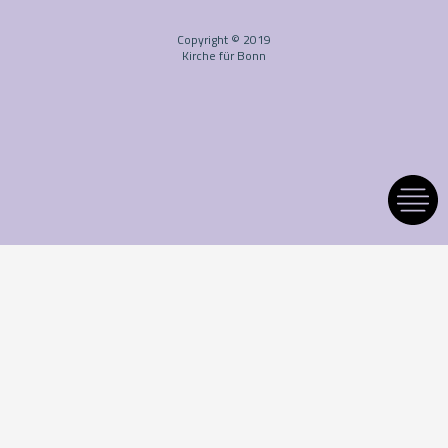
Copyright © 2019
Kirche für Bonn
Kontoverbindung:
Spar- und Kreditbank Witten eG
IBAN: DE06452604750016724900
BIC: GENODEM1BFG