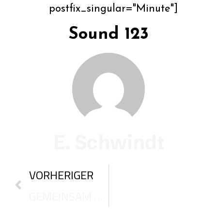
postfix_singular="Minute"]
Sound 123
E. Schwindt
Zurück
VORHERIGER
GEMEINSAM BERUFEN