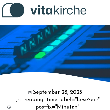
Zum
Inhalt
springen
September 28, 2023
[rt_reading_time label="Lesezeit:"
postfix="Minuten"