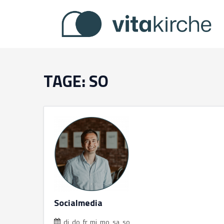
Zum
Inhalt
springen
TAGE:
SO
Socialmedia
di
do
fr
mi
mo
sa
so