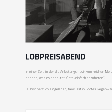
LOBPREISABEND
In einer Zeit, in der die Anbetungsmusik von reichen Melo
erleben, was es bedeutet, Gott „einfach anzubeten“.
Du bist herzlich eingeladen, bewusst in Gottes Gegenwart