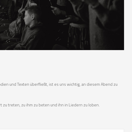
dien und Texten überfließt, ist es uns wichtig, an diesem Abend zu
 zu treten, zu ihm zu beten und ihn in Liedern zu loben.