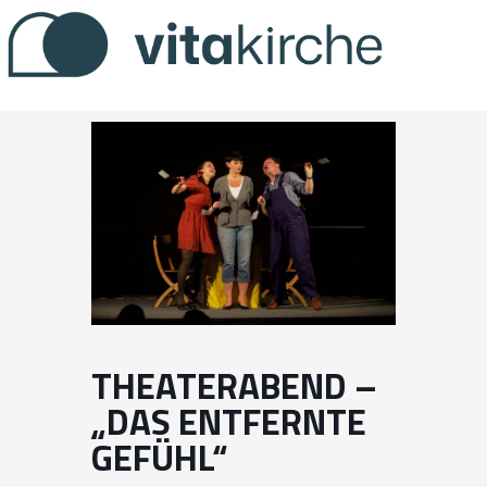
Zum
Inhalt
springen
THEATERABEND –
„DAS ENTFERNTE
GEFÜHL“