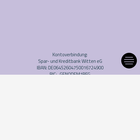
Kontoverbindung:
Spar- und Kreditbank Witten eG
IBAN: DE06452604750016724900
BIC: GENODEM1BFG
Impressum