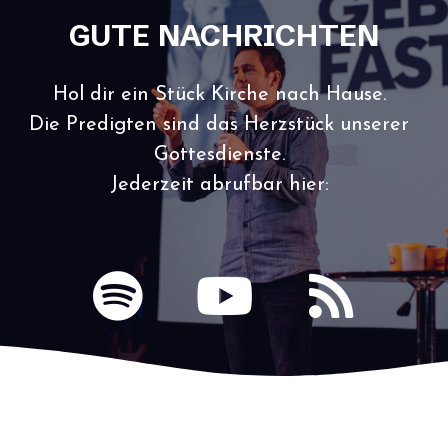
GUTE NACHRICHTEN
Hol dir ein Stück Kirche nach Hause.
Die Predigten sind das Herzstück unserer
Gottesdienste.
Jederzeit abrufbar hier:
S
Y
R
p
o
s
o
u
s
t
t
i
u